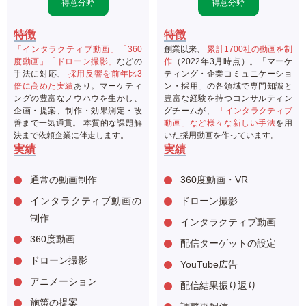
得意分野
得意分野
特徴
特徴
「インタラクティブ動画」「360
創業以来、
累計1700社の動画を制
度動画」「ドローン撮影」
などの
作
（2022年3月時点）。「マーケ
手法に対応、
採用反響を前年比3
ティング・企業コミュニケーショ
倍に高めた実績
あり。マーケティ
ン・採用」の各領域で専門知識と
ングの豊富なノウハウを生かし、
豊富な経験を持つコンサルティン
企画・提案、制作・効果測定・改
グチームが、
「インタラクティブ
善まで一気通貫。 本質的な課題解
動画」など様々な新しい手法
を用
決まで依頼企業に伴走します。
いた採用動画を作っています。
実績
実績
通常の動画制作
360度動画・VR
インタラクティブ動画の
ドローン撮影
制作
インタラクティブ動画
360度動画
配信ターゲットの設定
ドローン撮影
YouTube広告
アニメーション
配信結果振り返り
施策の提案