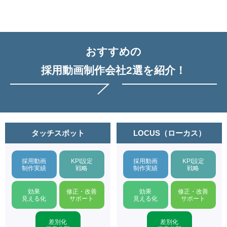
おすすめの
採用動画制作会社2選を紹介！
タッチスポット
LOCUS（ローカス）
採用動画
KPI設定
採用動画
KPI設定
制作実績
戦略
制作実績
戦略
効果
修正・改善
効果
修正・改善
見える化
サポート
見える化
サポート
差別化
差別化