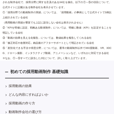
される制作会社で、採用分野に関する言及のある34社を抽出。以下の①～⑤の項目について、
公式サイトに記載がある制作会社を表示させています。
①「採用分野での動画制作の実績」については、「採用動画」の事例として公式サイトで3例以
上紹介されている会社
（商用動画の実績が豊富でも上記に該当しない会社は表示されません）
②「KPIを明確に設定、戦略ある動画制作」については、明確に数値（KPI）を設定することを
明記している会社
③「動画の効果を見える化報告」については、数値結果を報告してくれる会社
④「修正対応や改善対応」納品後のアフターサポートとして明記されている会社
⑤「差別化できる手法や得意分野」については、通常の動画制作以外で360度動画、VR、3DC
G、ドローン撮影、インタラクティブ動画、アニメーションなど、いずれかに対応できる会社
※なお、①～⑤すべてに該当した2社について、詳しく取り上げています。
初めての採用動画制作 基礎知識
採用動画の効果
どんな内容にすればよいか
採用動画の作り方
動画制作会社の選び方