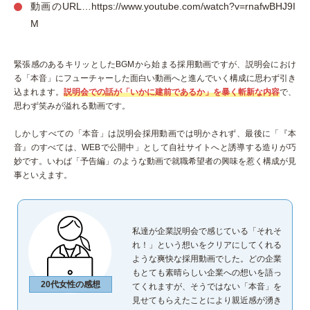
動画のURL…https://www.youtube.com/watch?v=rnafwBHJ9I
M
緊張感のあるキリッとしたBGMから始まる採用動画ですが、説明会におけ
る「本音」にフューチャーした面白い動画へと進んでいく構成に思わず引き
込まれます。
説明会での話が「いかに建前であるか」を暴く斬新な内容
で、
思わず笑みが溢れる動画です。
しかしすべての「本音」は説明会採用動画では明かされず、最後に「『本
音』のすべては、WEBで公開中」として自社サイトへと誘導する造りが巧
妙です。いわば「予告編」のような動画で就職希望者の興味を惹く構成が見
事といえます。
私達が企業説明会で感じている「それそ
れ！」という想いをクリアにしてくれる
ような爽快な採用動画でした。どの企業
もとても素晴らしい企業への想いを語っ
20代女性の感想
てくれますが、そうではない「本音」を
見せてもらえたことにより親近感が湧き