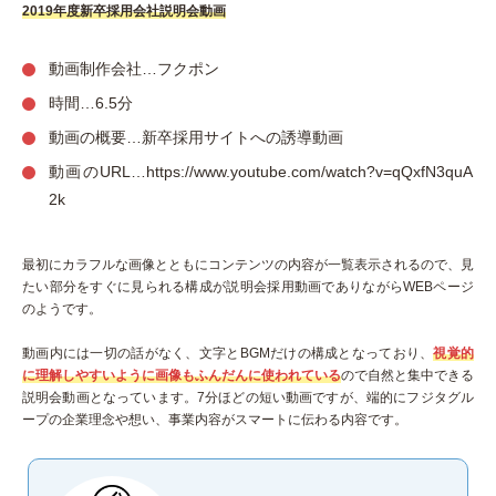
2019年度新卒採用会社説明会動画
動画制作会社…フクポン
時間…6.5分
動画の概要…新卒採用サイトへの誘導動画
動画のURL…https://www.youtube.com/watch?v=qQxfN3quA
2k
最初にカラフルな画像とともにコンテンツの内容が一覧表示されるので、見
たい部分をすぐに見られる構成が説明会採用動画でありながらWEBページ
のようです。
動画内には一切の話がなく、文字とBGMだけの構成となっており、
視覚的
に理解しやすいように画像もふんだんに使われている
ので自然と集中できる
説明会動画となっています。7分ほどの短い動画ですが、端的にフジタグル
ープの企業理念や想い、事業内容がスマートに伝わる内容です。