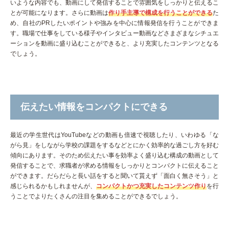
いような内容でも、動画にして発信することで雰囲気をしっかりと伝えるこ
とが可能になります。さらに動画は
作り手主導で構成を行うことができる
た
め、自社のPRしたいポイントや強みを中心に情報発信を行うことができま
す。職場で仕事をしている様子やインタビュー動画などさまざまなシチュエ
ーションを動画に盛り込むことができると、より充実したコンテンツとなる
でしょう。
伝えたい情報をコンパクトにできる
最近の学生世代はYouTubeなどの動画も倍速で視聴したり、いわゆる「な
がら見」をしながら学校の課題をするなどとにかく効率的な過ごし方を好む
傾向にあります。そのため伝えたい事を効率よく盛り込む構成の動画として
発信することで、求職者が求める情報をしっかりとコンパクトに伝えること
ができます。だらだらと長い話をすると聞いて貰えず「面白く無さそう」と
感じられるかもしれませんが、
コンパクトかつ充実したコンテンツ作り
を行
うことでよりたくさんの注目を集めることができるでしょう。