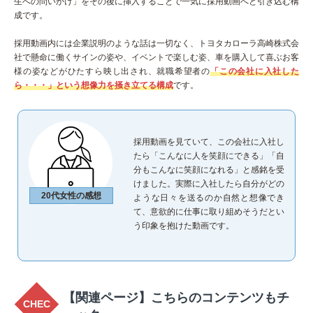
生への問いかけ」をその後に挿入することで一気に採用動画へと引き込む構
成です。
採用動画内には企業説明のような話は一切なく、トヨタカローラ高崎株式会
社で懸命に働くサインの姿や、イベントで楽しむ姿、車を購入して喜ぶお客
様の姿などがひたすら映し出され、就職希望者の
「この会社に入社した
ら・・・」という想像力を掻き立てる構成
です。
採用動画を見ていて、この会社に入社し
たら「こんなに人を笑顔にできる」「自
分もこんなに笑顔になれる」と感銘を受
けました。実際に入社したら自分がどの
20代女性の感想
ような日々を送るのか自然と想像でき
て、意欲的に仕事に取り組めそうだとい
う印象を抱けた動画です。
【関連ページ】こちらのコンテンツもチ