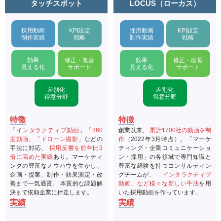
タッチスポット
LOCUS（ローカス）
採用動画
KPI設定
採用動画
KPI設定
制作実績
戦略
制作実績
戦略
効果
修正・改善
効果
修正・改善
見える化
サポート
見える化
サポート
差別化
差別化
得意分野
得意分野
特徴
特徴
「インタラクティブ動画」「360
創業以来、
累計1700社の動画を制
度動画」「ドローン撮影」
などの
作
（2022年3月時点）。「マーケ
手法に対応、
採用反響を前年比3
ティング・企業コミュニケーショ
倍に高めた実績
あり。マーケティ
ン・採用」の各領域で専門知識と
ングの豊富なノウハウを生かし、
豊富な経験を持つコンサルティン
企画・提案、制作・効果測定・改
グチームが、
「インタラクティブ
善まで一気通貫。 本質的な課題解
動画」など様々な新しい手法
を用
決まで依頼企業に伴走します。
いた採用動画を作っています。
実績
実績