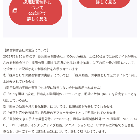
採用動画制作に
詳しく見る
ついて
公式HPで
詳しく見る
【動画制作会社の選定について】
2022年2月10日時点で「採用動画制作会社」でGoogle検索、上位80位までに公式サイトが表示
される制作会社で、採用分野に関する言及のある34社を抽出。以下の①～⑤の項目について、
公式サイトに記載がある制作会社を表示させています。
①「採用分野での動画制作の実績」については、「採用動画」の事例として公式サイトで3例以
上紹介されている会社
（商用動画の実績が豊富でも上記に該当しない会社は表示されません）
②「KPIを明確に設定、戦略ある動画制作」については、明確に数値（KPI）を設定することを
明記している会社
③「動画の効果を見える化報告」については、数値結果を報告してくれる会社
④「修正対応や改善対応」納品後のアフターサポートとして明記されている会社
⑤「差別化できる手法や得意分野」については、通常の動画制作以外で360度動画、VR、3DC
G、ドローン撮影、インタラクティブ動画、アニメーションなど、いずれかに対応できる会社
※なお、①～⑤すべてに該当した2社について、詳しく取り上げています。