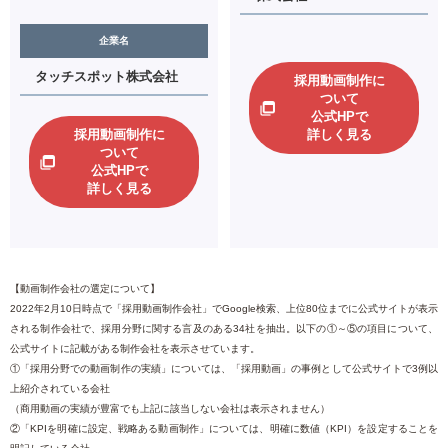
企業名
タッチスポット株式会社
採用動画制作に
ついて
公式HPで
採用動画制作に
詳しく見る
ついて
公式HPで
詳しく見る
【動画制作会社の選定について】
2022年2月10日時点で「採用動画制作会社」でGoogle検索、上位80位までに公式サイトが表示
される制作会社で、採用分野に関する言及のある34社を抽出。以下の①～⑤の項目について、
公式サイトに記載がある制作会社を表示させています。
①「採用分野での動画制作の実績」については、「採用動画」の事例として公式サイトで3例以
上紹介されている会社
（商用動画の実績が豊富でも上記に該当しない会社は表示されません）
②「KPIを明確に設定、戦略ある動画制作」については、明確に数値（KPI）を設定することを