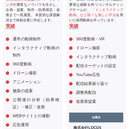
ングの豊富なノウハウを生かし、
豊富な経験を持つコンサルティン
企画・提案、制作・効果測定・改
グチームが、
「インタラクティブ
善まで一気通貫。 本質的な課題解
動画」など様々な新しい手法
を用
決まで依頼企業に伴走します。
いた採用動画を作っています。
実績
実績
通常の動画制作
360度動画・VR
インタラクティブ動画の
ドローン撮影
制作
インタラクティブ動画
360度動画
配信ターゲットの設定
ドローン撮影
YouTube広告
アニメーション
配信結果振り返り
施策の提案
調整再配信
公開後の分析（効果検
改善策提案
証）・修正・改善
WEBサイトとの連動
企業名
広告運用
株式会社LOCUS