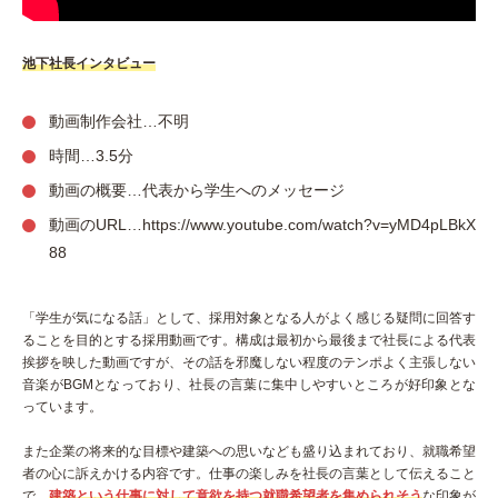
池下社長インタビュー
動画制作会社…不明
時間…3.5分
動画の概要…代表から学生へのメッセージ
動画のURL…https://www.youtube.com/watch?v=yMD4pLBkX
88
「学生が気になる話」として、採用対象となる人がよく感じる疑問に回答す
ることを目的とする採用動画です。構成は最初から最後まで社長による代表
挨拶を映した動画ですが、その話を邪魔しない程度のテンポよく主張しない
音楽がBGMとなっており、社長の言葉に集中しやすいところが好印象とな
っています。
また企業の将来的な目標や建築への思いなども盛り込まれており、就職希望
者の心に訴えかける内容です。仕事の楽しみを社長の言葉として伝えること
で、
建築という仕事に対して意欲を持つ就職希望者を集められそう
な印象が