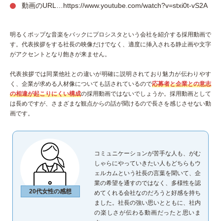
動画のURL…https://www.youtube.com/watch?v=stxi0t-vS2A
明るくポップな音楽をバックにプロシスタという会社を紹介する採用動画で
す。代表挨拶をする社長の映像だけでなく、適度に挿入される静止画や文字
がアクセントとなり飽きが来ません。
代表挨拶では同業他社との違いが明確に説明されており魅力が伝わりやす
く、企業が求める人材像についても話されているので
応募者と企業との意志
の相違が起こりにくい構成
の採用動画ではないでしょうか。採用動画として
は長めですが、さまざまな観点からの話が聞けるので長さを感じさせない動
画です。
コミュニケーションが苦手な人も、がむ
しゃらにやっていきたい人もどちらもウ
ェルカムという社長の言葉を聞いて、企
業の希望を通すのではなく、多様性を認
20代女性の感想
めてくれる会社なのだろうと好感を持ち
ました。社長の強い思いとともに、社内
の楽しさが伝わる動画だったと思いま