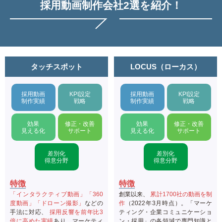
採用動画制作会社2選を紹介！
タッチスポット
LOCUS（ローカス）
採用動画
KPI設定
採用動画
KPI設定
制作実績
戦略
制作実績
戦略
効果
修正・改善
効果
修正・改善
見える化
サポート
見える化
サポート
差別化
差別化
得意分野
得意分野
特徴
特徴
「インタラクティブ動画」「360
創業以来、
累計1700社の動画を制
度動画」「ドローン撮影」
などの
作
（2022年3月時点）。「マーケ
手法に対応、
採用反響を前年比3
ティング・企業コミュニケーショ
倍に高めた実績
あり。マーケティ
ン・採用」の各領域で専門知識と