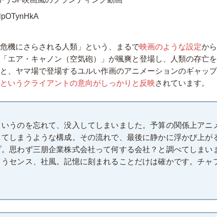
lpOTynHkA
危機にさらされる人類」という、まるで
映画のような設定
から
「エア・キャノン（空気砲）」が颯爽と登場し、人類の存亡を
と、ヤマ場で登場するユルい作画のアニメーションのギャップ
というクライアントの意向がしっかりと反映
されています。
というのを忘れて、没入してしまいました。予算の関係上アニ
してしまうような構成。その流れで、最後に静かに浮かび上が
プ。思わず三朋企業株式会社って何する会社？と調べてしまい
まうセンス、社風。記憶に刻まれることだけは確かです。チャ